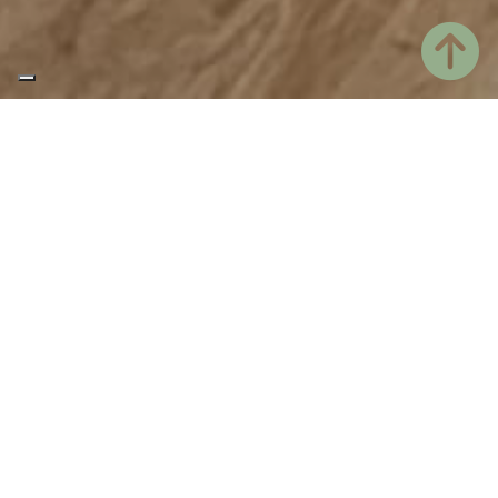
Home
Ubernachten
Doppelzimmer
Das Superior-Zimmer liegt im Erdgeschoss, hat
direkten Zugang vom Garten und weist keine
architektonischen Barrieren auf. Es ist im rustikalen
Stil eingerichtet, mit klassischen dunklen
Holzmöbeln und pastellfarbenen Dekorationen an
den Wänden, die diesem Raum einen einzigartigen
Stil verleihen. Es verfügt über ein Kingsize-
Doppelbett oder alternativ zwei Einzelbetten und
ein geräumiges Badezimmer mit Dusche. Ein
bequemer Sessel sorgt für weiteren Komfort in
dieser Unterkunft, zu der auch ein Einzelbett für eine