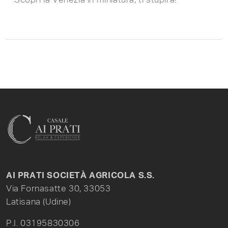
AI PRATI SOCIETÀ AGRICOLA S.S.
Via Fornasatte 30, 33053
Latisana (Udine)
P.I. 03195830306