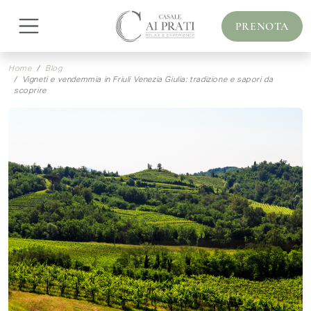
PRENOTA
Home
Blog
Vigneti e vendemmia in Friuli Venezia Giulia: tradizione e sapori da
scoprire