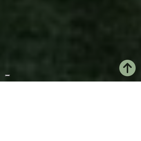
Home
Casale
UNA CASA CONTADINA
RISTRUTTURATA
Benvenuto al
Casale ai Prati
, il nostro
agriturismo
è un casolare contadino del ‘900, ristrutturato, e
immerso nel verde della campagna friulana, a